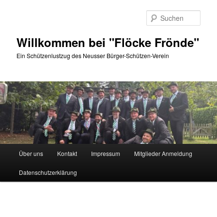
Zum
Inhalt
Such
wechseln
Willkommen bei "Flöcke Frönde"
Ein Schützenlustzug des Neusser Bürger-Schützen-Verein
Hauptmenü
Über uns
Kontakt
Impressum
Mitglieder Anmeldung
Datenschutzerklärung