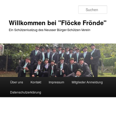
Zum
Inhalt
Such
wechseln
Willkommen bei "Flöcke Frönde"
Ein Schützenlustzug des Neusser Bürger-Schützen-Verein
Hauptmenü
Über uns
Kontakt
Impressum
Mitglieder Anmeldung
Datenschutzerklärung